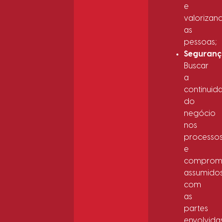
e
valorizan
as
pessoas;
Seguranç
Buscar
a
continuid
do
negócio
nos
processo
e
compromi
assumido
com
as
partes
envolvidas