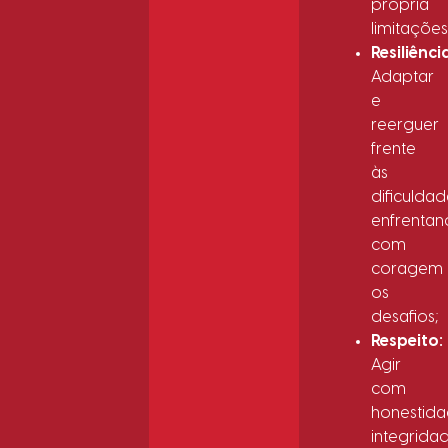
própria
limitações
Resiliênci
Adaptar
e
reerguer
frente
às
dificuldad
enfrenta
com
coragem
os
desafios;
Respeito:
Agir
com
honestida
integrida