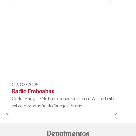
09/07/2025
20/
Rádio Emboabas
São
Carlos Briggs e Netinho conversam com Wilson Leite
Prim
sobre a produção do Queijos Vitória
Depoimentos