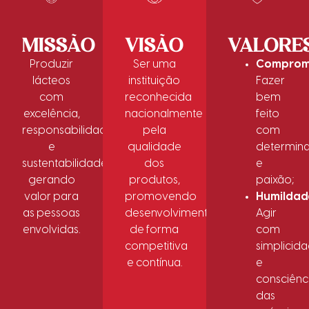
MISSÃO
VISÃO
VALORE
Produzir
Ser uma
Comprom
lácteos
instituição
Fazer
com
reconhecida
bem
excelência,
nacionalmente
feito
responsabilidade
pela
com
e
qualidade
determin
sustentabilidade,
dos
e
gerando
produtos,
paixão;
valor para
promovendo
Humildad
as pessoas
desenvolvimento
Agir
envolvidas.
de forma
com
competitiva
simplicid
e contínua.
e
consciênc
das