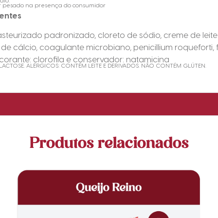
dio:
r pesado na presença do consumidor
ientes
asteurizado padronizado, cloreto de sódio, creme de leite
 de cálcio, coagulante microbiano, penicillium roqueforti,
 corante: clorofila e conservador: natamicina
ACTOSE. ALÉRGICOS: CONTÉM LEITE E DERIVADOS. NÃO CONTÉM GLÚTEN.
Produtos relacionados