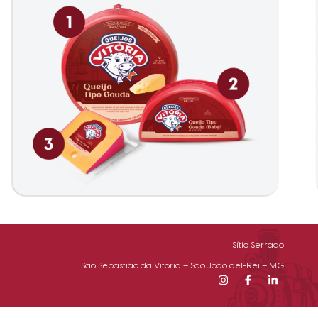
Sítio Serrado
São Sebastião da Vitória – São João del-Rei – MG