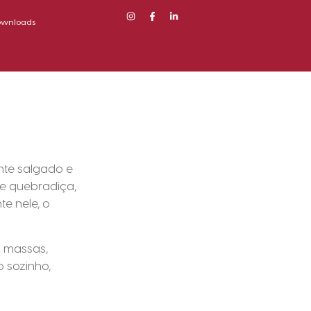
ownloads
ente salgado e
 e quebradiça,
e nele, o
a massas,
 sozinho,