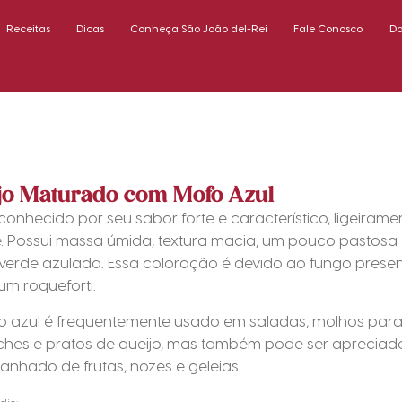
Receitas
Dicas
Conheça São João del-Rei
Fale Conosco
D
jo Maturado com Mofo Azul
conhecido por seu sabor forte e característico, ligeiram
e. Possui massa úmida, textura macia, um pouco pastosa
verde azulada. Essa coloração é devido ao fungo present
ium roqueforti.
jo azul é frequentemente usado em saladas, molhos par
ches e pratos de queijo, mas também pode ser apreciado
nhado de frutas, nozes e geleias