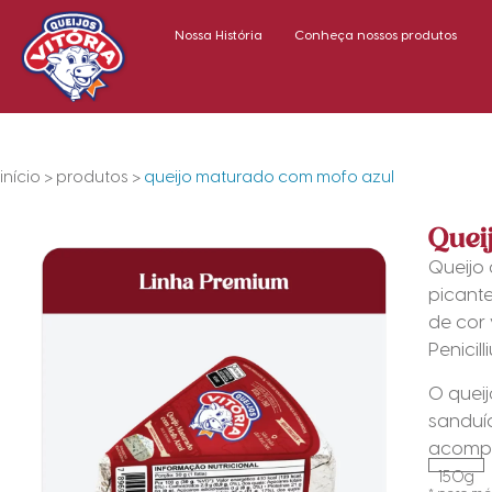
Nossa História
Conheça nossos produtos
início
>
produtos
>
queijo maturado com mofo azul
Quei
Queijo 
picant
de cor 
Penicill
O quei
sanduí
acompa
150g