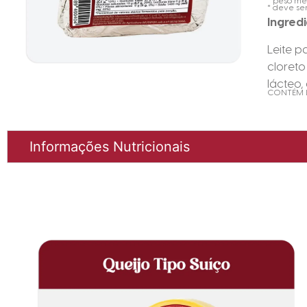
* peso mé
* deve se
Ingred
Leite p
cloreto
lácteo,
CONTÉM L
Informações Nutricionais